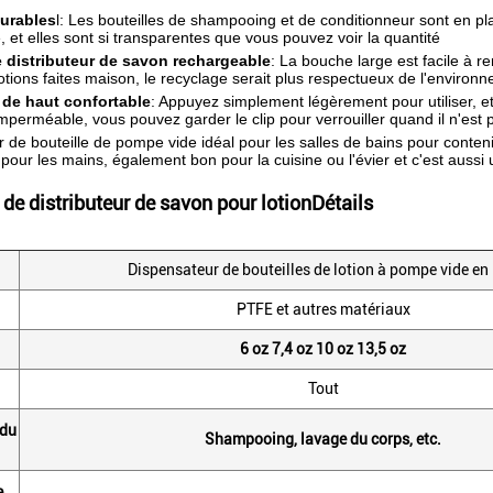
durables
l: Les bouteilles de shampooing et de conditionneur sont en pl
, et elles sont si transparentes que vous pouvez voir la quantité
e distributeur de savon rechargeable
: La bouche large est facile à r
lotions faites maison, le recyclage serait plus respectueux de l'environ
de haut confortable
: Appuyez simplement légèrement pour utiliser, et 
mperméable, vous pouvez garder le clip pour verrouiller quand il n'est p
 de bouteille de pompe vide idéal pour les salles de bains pour contenir 
 pour les mains, également bon pour la cuisine ou l'évier et c'est auss
 de distributeur de savon pour lotion
Détails
Dispensateur de bouteilles de lotion à pompe vide en
PTFE et autres matériaux
6 oz 7,4 oz 10 oz 13,5 oz
Tout
 du
Shampooing, lavage du corps, etc.
e