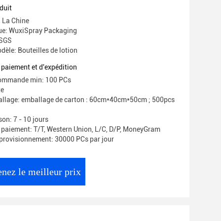
er Plastic
duit
: La Chine
e: WuxiSpray Packaging
 SGS
èle: Bouteilles de lotion
 paiement et d'expédition
commande min: 100 PCs
te
allage: emballage de carton : 60cm*40cm*50cm ; 500pcs
son: 7 - 10 jours
 paiement: T/T, Western Union, L/C, D/P, MoneyGram
provisionnement: 30000 PCs par jour
nez le meilleur prix