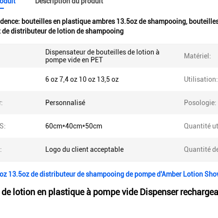
roduit
Description du produit
idence:
bouteilles en plastique ambres 13.5oz de shampooing
,
bouteille
de distributeur de lotion de shampooing
Dispensateur de bouteilles de lotion à
Matériel:
pompe vide en PET
6 oz 7,4 oz 10 oz 13,5 oz
Utilisation:
:
Personnalisé
Posologie:
S:
60cm*40cm*50cm
Quantité ut
:
Logo du client acceptable
Quantité de
4oz 13.5oz de distributeur de shampooing de pompe d'Amber Lotion Sho
 de lotion en plastique à pompe vide Dispenser rechargea