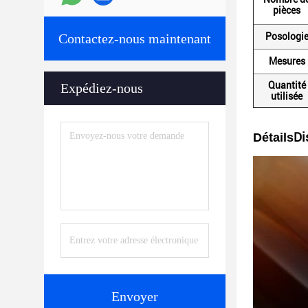
pièces
Contactez-nous maintenant
Posologi
Mesures
Quantité
Expédiez-nous
utilisée
Di
Détails
Envoyer