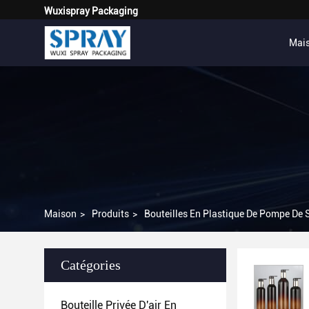
Wuxispray Packaging
Mai
Maison
>
Produits
>
Bouteilles En Plastique De Pompe De
Catégories
Bouteille Privée D'air En