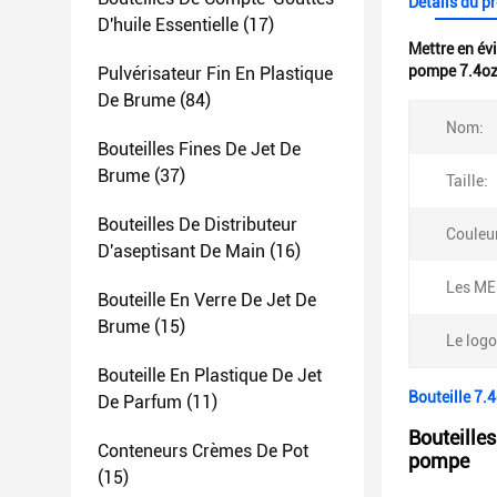
Détails du p
D'huile Essentielle
(17)
Mettre en év
pompe 7.4oz 
Pulvérisateur Fin En Plastique
De Brume
(84)
Nom:
Bouteilles Fines De Jet De
Brume
(37)
Taille:
Bouteilles De Distributeur
Couleur
D'aseptisant De Main
(16)
Les ME
Bouteille En Verre De Jet De
Brume
(15)
Le logo
Bouteille En Plastique De Jet
Bouteille 7.
De Parfum
(11)
Bouteilles
Conteneurs Crèmes De Pot
pompe
(15)