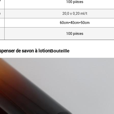
100 pièces
e
20,0 ± 0,20 ml/t
60cm*40cm*50cm
100 pièces
spenser de savon à lotion
Bouteille