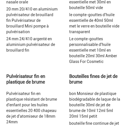
nasale orale
essentielle met 30ml en
bouteille 50ml vide
20 mm 20/410 en aluminium
pulvérisateur de brouillard
le compte-gouttes d'huile
fin Pulvérisateur de
essentielle de 40ml 50ml
brouillard Mini pompe à
met le verre en bouteille vide
pulvérisation
transparent
24 mm 24/410 argenté en
Le compte-gouttes
aluminium pulvérisateur de
personnalisable d'huile
brouillard fin
essentielle met 10ml en
bouteille 20ml 30ml Amber
Glass For Cosmetic
Pulvérisateur fin en
Bouteilles fines de jet de
plastique de brume
brume
Pulvérisateur fin en
bon Monsieur de plastique
plastique résistant de brume
biodégradable de laque de la
d'enfant pour les huiles
bouteille 30ml de jet de
essentielles 20 400 chapeau
brume de 10ml 12ml 5ml
de jet d'atomiseur de 18mm
20ml 15ml petit
24mm
bouteille fine continue de jet