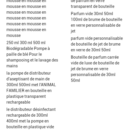
mousse en mousse en
de parfum en verre
mousse en mousse en
transparent de bouteille
mousse en mousse en
Parfum vide 30ml 50ml
mousse en mousse en
100ml de brume de bouteille
mousse en mousse en
en verre personnalisable de
mousse en mousse en
jet
mousse
parfum vide personnalisable
250 ml 300 ml 500 ml
de bouteille de jet de brume
Biodégradable Pompe à
en verre de 30ml 50ml
paille de blé Pour le
Bouteille de parfum carrée
shampooing et le lavage des
vide de luxe de bouteille de
mains
jet de brume en verre
la pompe de distributeur
personnalisable de 30ml
d'aseptisant de main de
50ml
300ml 500ml met l'ANIMAL
FAMILIER en bouteille en
plastique transparent
rechargeable
le distributeur désinfectant
rechargeable de 300ml
400ml met la pompe en
bouteille en plastique vide