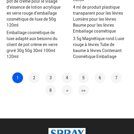
pot de crème pour le visage
d'essence de lotion acrylique
4 ml de produit plastique
en verre rouge d'emballage
transparent pour les lèvres
cosmétique de luxe de 50g
Lumière pour les lèvres
120ml
Baume pour les lèvres
Emballage cosmétique
Emballage cosmétique de
luxe adapté aux besoins du
3.5g Magnétique rond Luxe
client de pot crème en verre
rouge à lèvres Tube de
givré 30g 50g 30ml 100ml
baume à lèvres Contenant
120ml
Cosmétique Emballage
1
2
3
4
5
6
7
8
>
>>