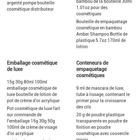
bambou de la bouteille 30ml
argenté pompe bouteille
1.01oz pour des
cosmétique distributeur
cosmétiques
Bouteille de empaquetage
cosmétique en bambou
Amber Shampoo Bottle de
plastique 5.7oz 170ml de
lotion
Emballage cosmétique
Conteneurs de
de luxe
empaquetage
cosmétiques
15g 30g 80ml 100ml
emballage cosmétique de
9 ml de mascara de luxe,
luxe bouteille de lotion de
tube à lissage, contenant le
pot de crème d'or acrylique
primer pour la croissance
des cils
Pot cosmétique de luxe fait
sur commande de
20 g de poudre plastique
l'emballage 15g 30g 50g
transparente en poudre de
100ml de crème de visage
finition en poudre
d'or acrylique
cosmétique avec couvercle
miroir