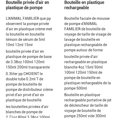
Bouteille privée d'air en
Bouteille en plastique
plastique de pompe
rechargeable
L'ANIMAL FAMILIER que pp
Bouteille faciale de mousse
observent la pompe privée
de pompe d'ANIMAL
d'air en plastique crème met
FAMILIER de bouteille de
la bouteille en bouteille
voyage de taille de visage de
témoin de sérum de 5ml
lavage de bouteille en
10ml 12ml 15ml
plastique rechargeable de
pompe autour de forme
bouteille privée d'air en
plastique de pompe de base
bouteille privée d'air
de 3.38oz 100ml 120ml
rechargeable en plastique
150ml 200ml transparente
blanche 4oz 15ml 50ml
100ml 120ml 150ml de
0.3liter pp CHOIENT le
pompe de bouteille en
double tube 0.2ml T de
plastique rechargeable de la
pompe de bouteille de
pompe 500ml
pompe de distributeur crème
privé d'air privé d'air en
Bouteille en plastique
plastique de bouteille
rechargeable portative de jet
de déclencheur de taille de
les bouteilles privées d'air
voyage de bouteille de
blanches de pompe de
pompe 250ml vide 300ml
2.71oz 80ml 3.38oz 100ml