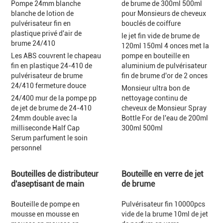
Pompe 24mm blanche
de brume de 300ml 500ml
blanche de lotion de
pour Monsieurs de cheveux
pulvérisateur fin en
bouclés de coiffure
plastique privé d'air de
le jet fin vide de brume de
brume 24/410
120ml 150ml 4 onces met la
Les ABS couvrent le chapeau
pompe en bouteille en
fin en plastique 24-410 de
aluminium de pulvérisateur
pulvérisateur de brume
fin de brume d'or de 2 onces
24/410 fermeture douce
Monsieur ultra bon de
24/400 mur de la pompe pp
nettoyage continu de
de jet de brume de 24-410
cheveux de Monsieur Spray
24mm double avec la
Bottle For de l'eau de 200ml
milliseconde Half Cap
300ml 500ml
Serum parfument le soin
personnel
Bouteilles de distributeur
Bouteille en verre de jet
d'aseptisant de main
de brume
Bouteille de pompe en
Pulvérisateur fin 10000pcs
mousse en mousse en
vide de la brume 10ml de jet