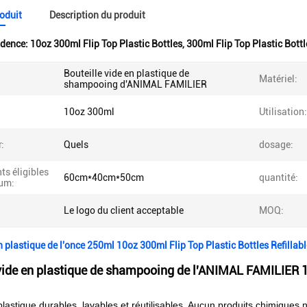
roduit
Description du produit
idence:
10oz 300ml Flip Top Plastic Bottles
,
300ml Flip Top Plastic Bott
Bouteille vide en plastique de
Matériel:
shampooing d'ANIMAL FAMILIER
10oz 300ml
Utilisation:
:
Quels
dosage:
s éligibles
60cm*40cm*50cm
quantité:
um:
Le logo du client acceptable
MOQ:
en plastique de l'once 250ml 10oz 300ml Flip Top Plastic Bottles Refillab
 vide en plastique de shampooing de l'ANIMAL FAMILIER 
plastique durables, lavables et réutilisables. Aucun produits chimiques n