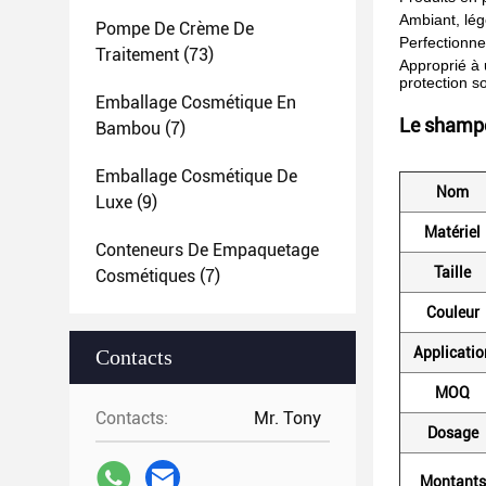
Ambiant, lége
Pompe De Crème De
Perfectionne
Traitement
(73)
Approprié à u
protection so
Emballage Cosmétique En
Le shamp
Bambou
(7)
Emballage Cosmétique De
Nom
Luxe
(9)
Matériel
Conteneurs De Empaquetage
Taille
Cosmétiques
(7)
Couleur
Applicatio
Contacts
MOQ
Contacts:
Mr. Tony
Dosage
Montants