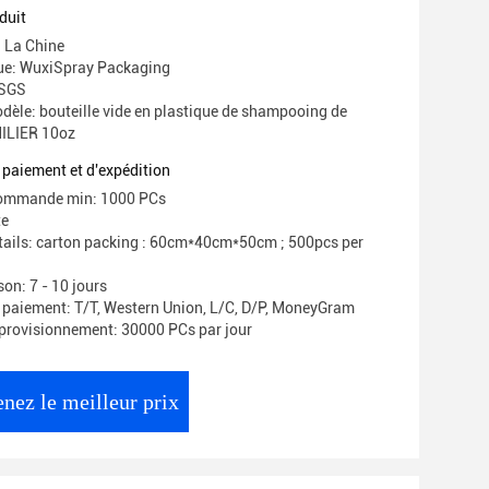
duit
: La Chine
e: WuxiSpray Packaging
 SGS
èle: bouteille vide en plastique de shampooing de
ILIER 10oz
 paiement et d'expédition
commande min: 1000 PCs
te
ails: carton packing : 60cm*40cm*50cm ; 500pcs per
son: 7 - 10 jours
 paiement: T/T, Western Union, L/C, D/P, MoneyGram
provisionnement: 30000 PCs par jour
nez le meilleur prix