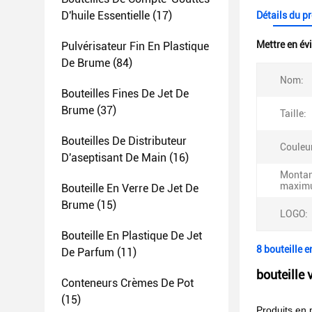
D'huile Essentielle
(17)
Détails du p
Mettre en év
Pulvérisateur Fin En Plastique
De Brume
(84)
Nom:
Bouteilles Fines De Jet De
Brume
(37)
Taille:
Bouteilles De Distributeur
Couleur
D'aseptisant De Main
(16)
Montant
maxim
Bouteille En Verre De Jet De
Brume
(15)
LOGO:
Bouteille En Plastique De Jet
8 bouteille 
De Parfum
(11)
bouteille
Conteneurs Crèmes De Pot
(15)
Produits en 