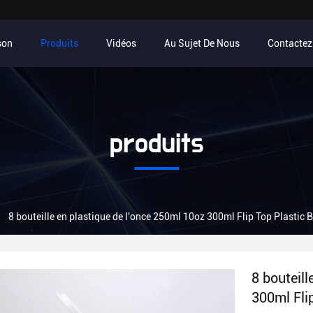
son
Produits
Vidéos
Au Sujet De Nous
Contacte
produits
8 bouteille en plastique de l'once 250ml 10oz 300ml Flip Top Plastic B
8 bouteill
300ml Flip