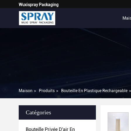
Wuxispray Packaging
Mai
Maison
>
Produits
>
Bouteille En Plastique Rechargeable
>
Catégories
Bouteille Privée D'air En