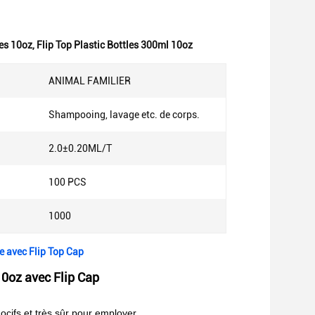
les 10oz
,
Flip Top Plastic Bottles 300ml 10oz
ANIMAL FAMILIER
Shampooing, lavage etc. de corps.
2.0±0.20ML/T
100 PCS
1000
le avec Flip Top Cap
10oz avec Flip Cap
ocifs et très sûr pour employer.