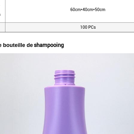
60cm*40cm*50cm
m
100 PCs
shampooing
e bouteille de