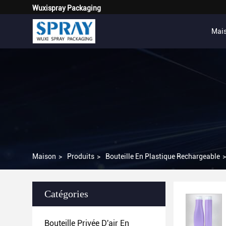
Wuxispray Packaging
Mai
Maison
>
Produits
>
Bouteille En Plastique Rechargeable
>
Catégories
Bouteille Privée D'air En