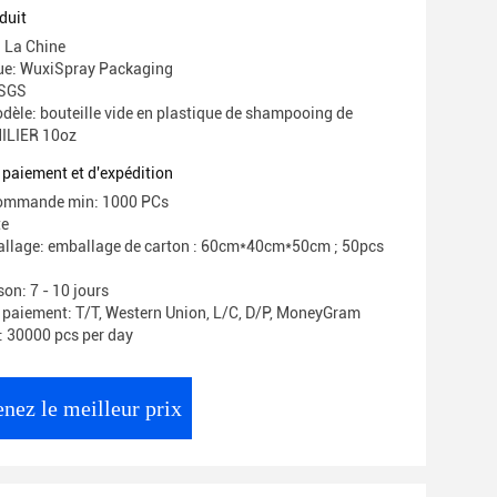
ut
duit
: La Chine
e: WuxiSpray Packaging
 SGS
èle: bouteille vide en plastique de shampooing de
ILIER 10oz
 paiement et d'expédition
commande min: 1000 PCs
te
allage: emballage de carton : 60cm*40cm*50cm ; 50pcs
son: 7 - 10 jours
 paiement: T/T, Western Union, L/C, D/P, MoneyGram
y: 30000 pcs per day
nez le meilleur prix