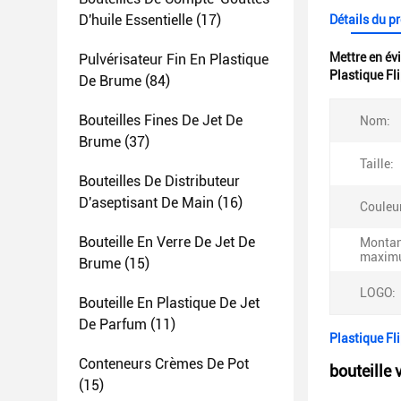
D'huile Essentielle
(17)
Détails du p
Mettre en év
Pulvérisateur Fin En Plastique
Plastique Fl
De Brume
(84)
Bouteilles Fines De Jet De
Nom:
Brume
(37)
Taille:
Bouteilles De Distributeur
D'aseptisant De Main
(16)
Couleur
Bouteille En Verre De Jet De
Montant
maxim
Brume
(15)
LOGO:
Bouteille En Plastique De Jet
De Parfum
(11)
Plastique Fl
Conteneurs Crèmes De Pot
bouteille
(15)