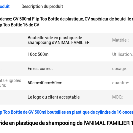
roduit
Description du produit
idence:
GV 500ml Flip Top Bottle de plastique
,
GV supérieur de bouteille
ip Top Bottle 16 de GV
Bouteille vide en plastique de
Matériel:
shampooing d'ANIMAL FAMILIER
10oz 500ml
Utilisation:
:
En est correct
dosage:
s éligibles
60cm*40cm*50cm
quantité:
um:
Le logo du client acceptable
MOQ:
ip Top Bottle de GV 500ml bouteilles en plastique de cylindre de 16 once
 vide en plastique de shampooing de l'ANIMAL FAMILIER 1