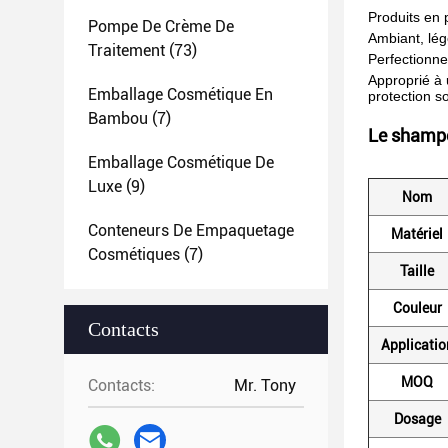
Produits en 
Pompe De Crème De
Ambiant, lége
Traitement
(73)
Perfectionne
Approprié à u
Emballage Cosmétique En
protection so
Bambou
(7)
Le shamp
Emballage Cosmétique De
Luxe
(9)
Nom
Conteneurs De Empaquetage
Matériel
Cosmétiques
(7)
Taille
Couleur
Contacts
Applicatio
MOQ
Contacts:
Mr. Tony
Dosage