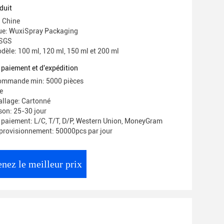
n mousse en mousse en mousse en
duit
n mousse en mousse en mousse en
: Chine
e: WuxiSpray Packaging
 SGS
èle: 100 ml, 120 ml, 150 ml et 200 ml
 paiement et d'expédition
commande min: 5000 pièces
e
allage: Cartonné
ison: 25-30 jour
 paiement: L/C, T/T, D/P, Western Union, MoneyGram
provisionnement: 50000pcs par jour
nez le meilleur prix