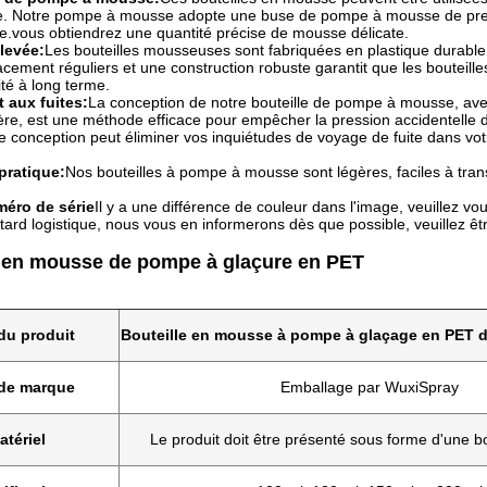
e. Notre pompe à mousse adopte une buse de pompe à mousse de pr
.vous obtiendrez une quantité précise de mousse délicate.
élevée:
Les bouteilles mousseuses sont fabriquées en plastique durable (
acement réguliers et une construction robuste garantit que les bouteille
lité à long terme.
 aux fuites:
La conception de notre bouteille de pompe à mousse, avec 
ère, est une méthode efficace pour empêcher la pression accidentelle du
e conception peut éliminer vos inquiétudes de voyage de fuite dans vo
pratique:
Nos bouteilles à pompe à mousse sont légères, faciles à tran
méro de série
Il y a une différence de couleur dans l'image, veuillez vou
tard logistique, nous vous en informerons dès que possible, veuillez êtr
e en mousse de pompe à glaçure en PET
u produit
Bouteille en mousse à pompe à glaçage en PET de
de marque
Emballage par WuxiSpray
atériel
Le produit doit être présenté sous forme d'une bo