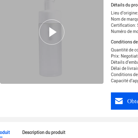
mousse e
Détails du pro
mousse e
Lieu d'origine
mousse
Nom de marqu
Certification:
Numéro de mod
Conditions de
Quantité de 
Prix: Negotiat
Détails d'emb
Délai de livra
Conditions de
Capacité d'ap
Obte
roduit
Description du produit