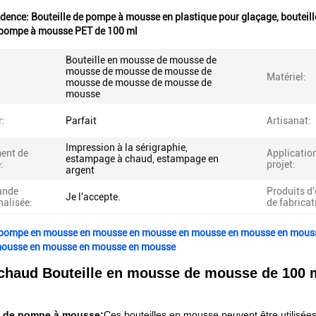
idence:
Bouteille de pompe à mousse en plastique pour glaçage
,
bouteil
e pompe à mousse PET de 100 ml
Bouteille en mousse de mousse de
mousse de mousse de mousse de
Matériel:
mousse de mousse de mousse de
mousse
:
Parfait
Artisanat:
Impression à la sérigraphie,
ment de
Applicatio
estampage à chaud, estampage en
:
projet:
argent
nde
Produits d'
Je l'accepte.
alisée:
de fabricat
e pompe en mousse en mousse en mousse en mousse en mousse en mous
ousse en mousse en mousse en mousse
 chaud
Bouteille en mousse de mousse de 100 m
e de pompe à mousse:
Ces bouteilles en mousse peuvent être utilisées