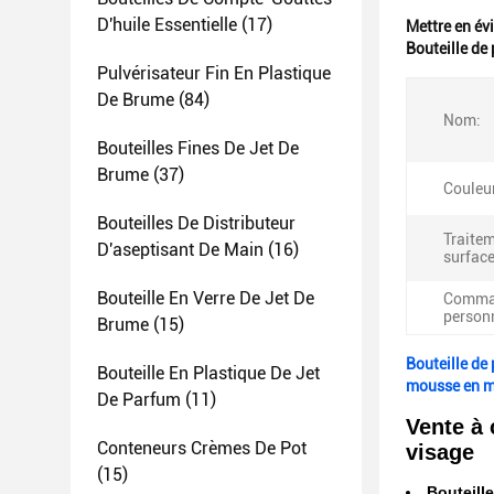
D'huile Essentielle
(17)
Mettre en év
Bouteille d
Pulvérisateur Fin En Plastique
De Brume
(84)
Nom:
Bouteilles Fines De Jet De
Brume
(37)
Couleur
Bouteilles De Distributeur
Traite
D'aseptisant De Main
(16)
surface
Bouteille En Verre De Jet De
Comma
personn
Brume
(15)
Bouteille d
Bouteille En Plastique De Jet
mousse en m
De Parfum
(11)
Vente à
Conteneurs Crèmes De Pot
visage
(15)
Bouteill