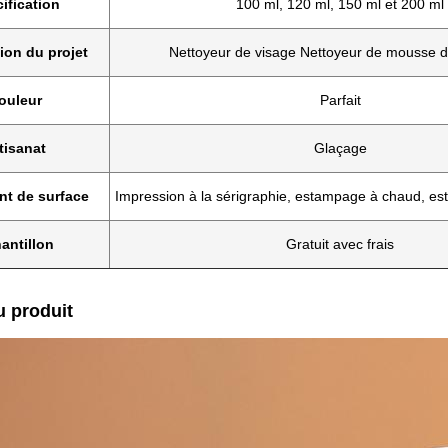
ification
100 ml, 120 ml, 150 ml et 200 ml
ion du projet
Nettoyeur de visage Nettoyeur de mousse di
ouleur
Parfait
tisanat
Glaçage
nt de surface
Impression à la sérigraphie, estampage à chaud, e
antillon
Gratuit avec frais
u produit