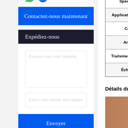
Spéc
Applicat
Contactez-nous maintenant
C
Expédiez-nous
Ar
Traiteme
Éch
Détails d
Envoyer