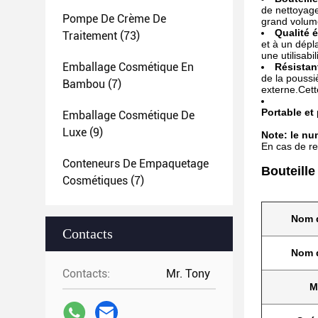
de nettoyag
Pompe De Crème De
grand volume
Qualité 
Traitement
(73)
et à un dépl
une utilisabi
Emballage Cosmétique En
Résistant
de la poussi
Bambou
(7)
externe.Cett
Portable et 
Emballage Cosmétique De
Luxe
(9)
Note: le nu
En cas de re
Conteneurs De Empaquetage
Bouteill
Cosmétiques
(7)
Nom d
Contacts
Nom 
Contacts:
Mr. Tony
M