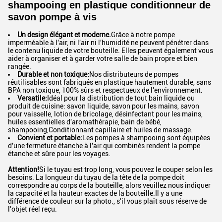
shampooing en plastique conditionneur de
savon pompe à vis
Un design élégant et moderne.
Grâce à notre pompe
imperméable à l'air, ni l'air ni l'humidité ne peuvent pénétrer dans
le contenu liquide de votre bouteille. Elles peuvent également vous
aider à organiser et à garder votre salle de bain propre et bien
rangée.
Durable et non toxique:
Nos distributeurs de pompes
réutilisables sont fabriqués en plastique hautement durable, sans
BPA non toxique, 100% sûrs et respectueux de l'environnement.
Versatile:
Idéal pour la distribution de tout bain liquide ou
produit de cuisine: savon liquide, savon pour les mains, savon
pour vaisselle, lotion de bricolage, désinfectant pour les mains,
huiles essentielles d'aromathérapie, bain de bébé,
shampooing,Conditionnant capillaire et huiles de massage.
Convient et portable:
Les pompes à shampooing sont équipées
d'une fermeture étanche à l'air.qui combinés rendent la pompe
étanche et sûre pour les voyages.
Attention!
Si le tuyau est trop long, vous pouvez le couper selon les
besoins. La longueur du tuyau de la tête de la pompe doit
correspondre au corps de la bouteille, alors veuillez nous indiquer
la capacité et la hauteur exactes de la bouteille.Il y a une
différence de couleur sur la photo., s'il vous plaît sous réserve de
l'objet réel reçu.