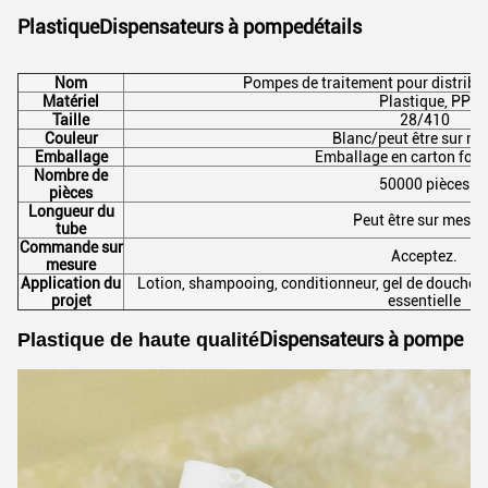
Plastique
Dispensateurs à pompe
détails
Nom
Pompes de traitement pour distribut
Matériel
Plastique, PP
Taille
28/410
Couleur
Blanc/peut être sur me
Emballage
Emballage en carton fort
Nombre de
50000 pièces
pièces
Longueur du
Peut être sur mesur
tube
Commande sur
Acceptez.
mesure
Application du
Lotion, shampooing, conditionneur, gel de douche, d
projet
essentielle
Dispensateurs à pompe
Plastique de haute qualité